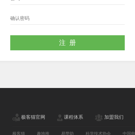
注 册
极客猫官网
课程体系
加盟我们
极客猫
趣地推
易赞助
科学技术协会
中国